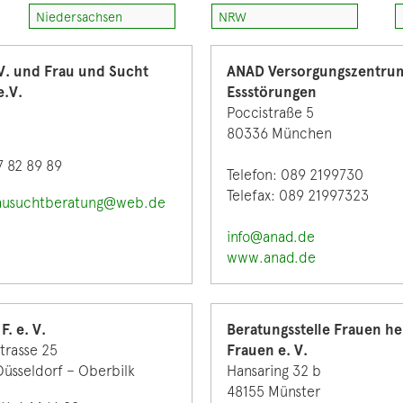
Niedersachsen
NRW
V. und Frau und Sucht
ANAD Versorgungszentru
e.V.
Essstörungen
Poccistraße 5
80336 München
7 82 89 89
Telefon: 089 2199730
Telefax: 089 21997323
ausuchtberatung@web.de
info@anad.de
www.anad.de
F. e. V.
Beratungsstelle Frauen he
trasse 25
Frauen e. V.
üsseldorf – Oberbilk
Hansaring 32 b
48155 Münster