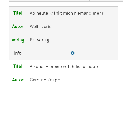
Titel
Ab heute kränkt mich niemand mehr
Autor
Wolf, Doris
Verlag
Pal Verlag
Info
Titel
Alkohol – meine gefährliche Liebe
Autor
Caroline Knapp
Verlag
Rororo Verlag
Info
Als hätte der Himmel mich vergessen –
Titel
Verwahrlost und misshandelt im eigenen