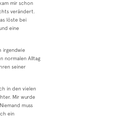
 kam mir schon
hts verändert.
s löste bei
und eine
h irgendwie
en normalen Alltag
hren seiner
ch in den vielen
hter. Mir wurde
: Niemand muss
ich ein