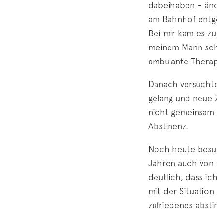
dabeihaben – ände
am Bahnhof entge
Bei mir kam es z
meinem Mann sehr
ambulante Therap
Danach versuchte
gelang und neue Z
nicht gemeinsam 
Abstinenz.
Noch heute besuch
Jahren auch von m
deutlich, dass ic
mit der Situation
zufriedenes absti